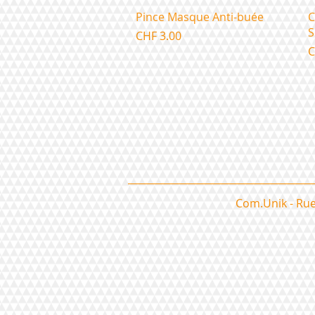
Aperçu rapide
Pince Masque Anti-buée
C
S
Prix
CHF 3.00
P
C
Com.Unik - Rue