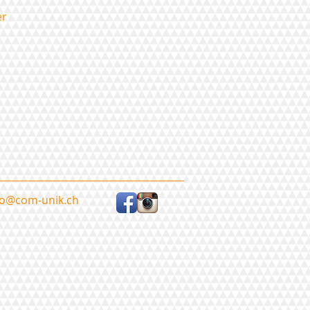
er
fo@com-unik.ch