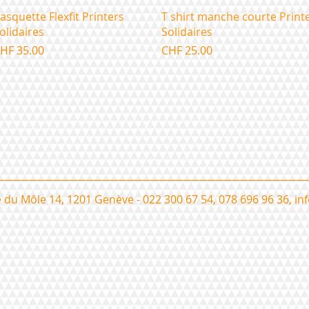
Aperçu rapide
Aperçu rapide
asquette Flexfit Printers
T shirt manche courte Print
olidaires
Solidaires
rix
Prix
HF 35.00
CHF 25.00
 du Môle 14, 1201 Genève - 022 300 67 54, 078 696 96 36,
in