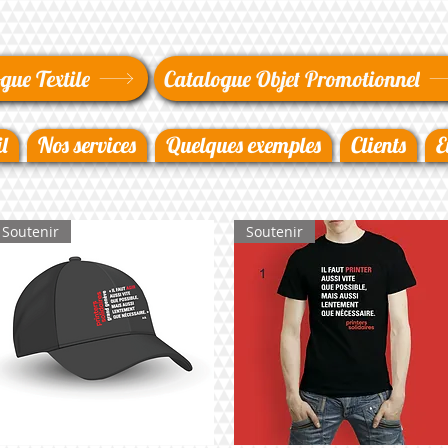
gue Textile
Catalogue Objet Promotionnel
l
Nos services
Quelques exemples
Clients
E
Soutenir
Soutenir